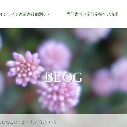
オンライン産前産後個別ケア
専門家向け産前産後ケア講座
BLOG
らだのこと
,
ヒーリングについて