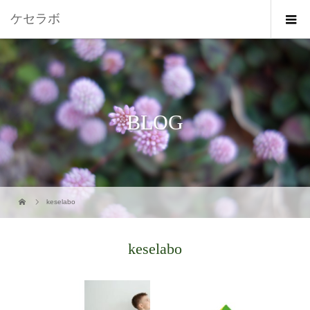
ケセラボ
BLOG
keselabo
keselabo