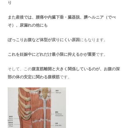
り
また産後では、腰痛や内臓下垂・臓器脱、臍ヘルニア（でべ
そ）、尿漏れの他にも
ぽっこりお腹など体型が戻りにくい原因
にもなります。
これを妊娠中にどれだけ最小限に抑えるかが重要
です。
そして、この
腹直筋離開と大きく関係しているのが、お腹の深
部の体の安定に関わる腹横筋
です。