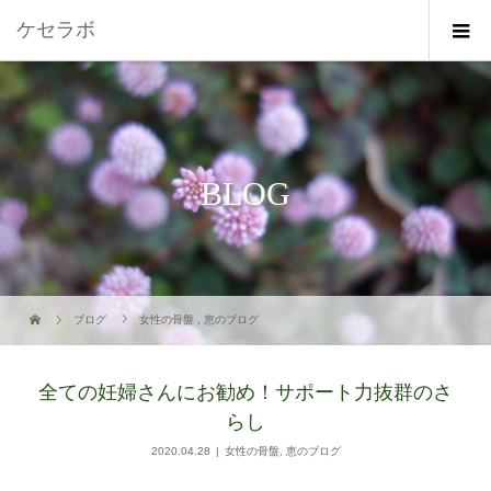
ケセラボ
BLOG
ブログ
女性の骨盤
,
恵のブログ
全ての妊婦さんにお勧め！サポート力抜群のさ
らし
2020.04.28
女性の骨盤
,
恵のブログ