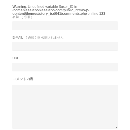
Warning
: Undefined variable $user_ID in
/home/keselabo/keselabo.com/public_html/wp-
content/themes/story_tcd041/comments.php
on line
123
名前
( 必須 )
E-MAIL
( 必須 ) ※ 公開されません
URL
コメント内容