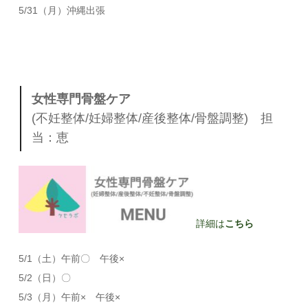
5/31（月）沖縄出張
女性専門骨盤ケア
(不妊整体/妊婦整体/産後整体/骨盤調整) 担
当：恵
詳細は
こちら
5/1（土）午前〇 午後×
5/2（日）〇
5/3（月）午前× 午後×