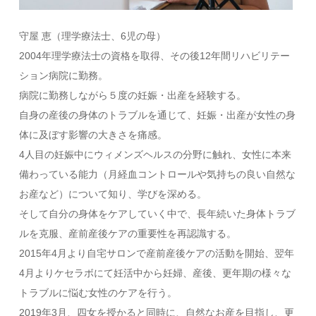
守屋 恵（理学療法士、6児の母）
2004年理学療法士の資格を取得、その後12年間リハビリテー
ション病院に勤務。
病院に勤務しながら５度の妊娠・出産を経験する。
自身の産後の身体のトラブルを通じて、妊娠・出産が女性の身
体に及ぼす影響の大きさを痛感。
4人目の妊娠中にウィメンズヘルスの分野に触れ、女性に本来
備わっている能力（月経血コントロールや気持ちの良い自然な
お産など）について知り、学びを深める。
そして自分の身体をケアしていく中で、長年続いた身体トラブ
ルを克服、産前産後ケアの重要性を再認識する。
2015年4月より自宅サロンで産前産後ケアの活動を開始、翌年
4月よりケセラボにて妊活中から妊婦、産後、更年期の様々な
トラブルに悩む女性のケアを行う。
2019年3月、四女を授かると同時に、自然なお産を目指し、更