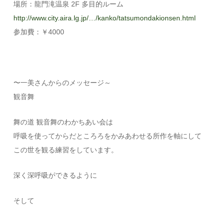
場所：龍門滝温泉 2F 多目的ルーム
http://www.city.aira.lg.jp/…/kanko/tatsumondakionsen.html
参加費：￥4000
〜一美さんからのメッセージ～
観音舞
舞の道 観音舞のわかちあい会は
呼吸を使ってからだところろをかみあわせる所作を軸にして
この世を観る練習をしています。
深く深呼吸ができるように
そして