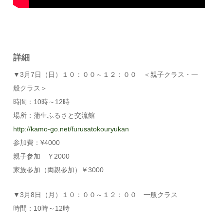
詳細
▼3月7日（日）１０：００～１２：００ ＜親子クラス・一
般クラス＞
時間：10時～12時
場所：蒲生ふるさと交流館
http://kamo-go.net/furusatokouryukan
参加費：¥4000
親子参加 ￥2000
家族参加（両親参加）￥3000
▼3月8日（月）１０：００～１２：００ 一般クラス
時間：10時～12時