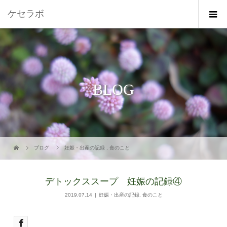
ケセラボ
BLOG
ブログ
妊娠・出産の記録
,
食のこと
デトックススープ 妊娠の記録④
2019.07.14
妊娠・出産の記録
,
食のこと