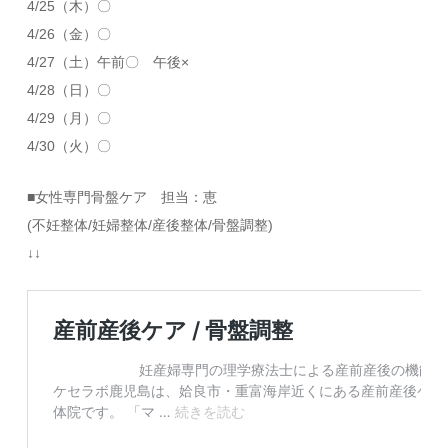
4/25（木）〇
4/26（金）〇
4/27（土）午前〇 午後×
4/28（日）〇
4/29（月）〇
4/30（火）〇
■女性専門骨盤ケア 担当：恵
(不妊整体/妊婦整体/産後整体/骨盤調整)
↓↓