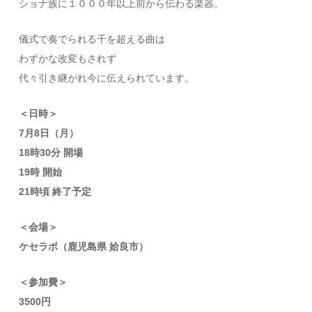
ショナ族に１０００年以上前から伝わる楽器。
儀式で奏でられる千を超える曲は
わずかな改変もされず
代々引き継がれ今に伝えられています。
＜日時＞
7月8日（月）
18時30分 開場
19時 開始
21時頃 終了予定
＜会場＞
ケセラボ（鹿児島県 姶良市）
＜参加費＞
3500円