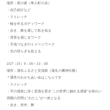
場所：星の家（隼人町小浜）
・自己紹介など
・ストレッチ
・軸を作るボディワーク
・歩き、舞を通じて私を知る
・背骨を感じるワーク
・天地つなぎのイメージワーク
・光の揺らぎを捉える
2/27（日）9：00～13：00
場所：蒲生ふるさと交流館（蒲生八幡神社横）
＊通常のわかちあい会はこちらです
・ストレッチ
・手の感覚に深く意識を置き”この世界に触れる感覚”を味わい
周囲の空間と”わたし”が一体となる
・歩き、所作、舞