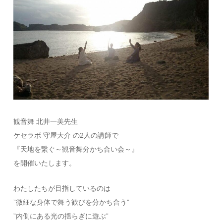
観音舞 北井一美先生
ケセラボ 守屋大介 の2人の講師で
『天地を繋ぐ～観音舞分かち合い会～』
を開催いたします。
わたしたちが目指しているのは
”微細な身体で舞う歓びを分かち合う”
”内側にある光の揺らぎに遊ぶ”