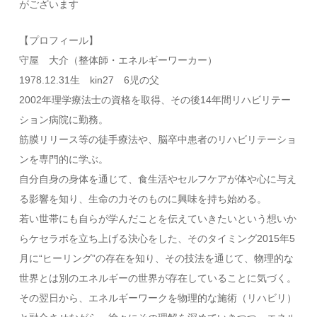
がございます
【プロフィール】
守屋 大介（整体師・エネルギーワーカー）
1978.12.31生 kin27 6児の父
2002年理学療法士の資格を取得、その後14年間リハビリテー
ション病院に勤務。
筋膜リリース等の徒手療法や、脳卒中患者のリハビリテーショ
ンを専門的に学ぶ。
自分自身の身体を通じて、食生活やセルフケアが体や心に与え
る影響を知り、生命の力そのものに興味を持ち始める。
若い世帯にも自らが学んだことを伝えていきたいという想いか
らケセラボを立ち上げる決心をした、そのタイミング2015年5
月に“ヒーリング”の存在を知り、その技法を通じて、物理的な
世界とは別のエネルギーの世界が存在していることに気づく。
その翌日から、エネルギーワークを物理的な施術（リハビリ）