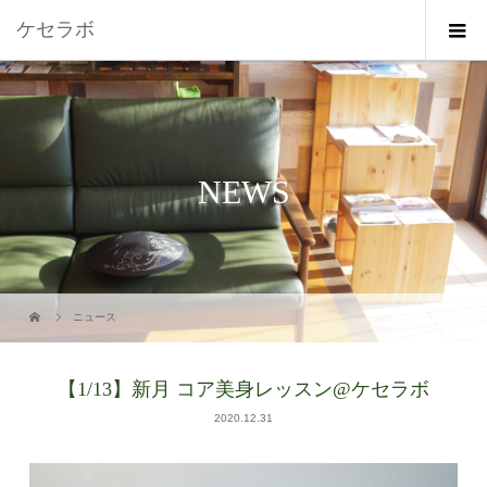
ケセラボ
NEWS
ニュース
【1/13】新月 コア美身レッスン@ケセラボ
2020.12.31