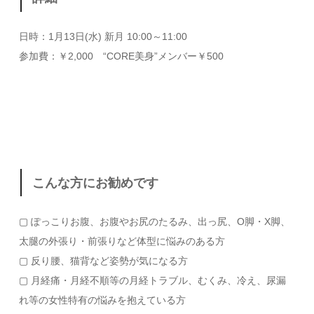
日時：1月13日(水) 新月 10:00～11:00
参加費：￥2,000 “CORE美身”メンバー￥500
こんな方にお勧めです
▢ ぽっこりお腹、お腹やお尻のたるみ、出っ尻、O脚・X脚、
太腿の外張り・前張りなど体型に悩みのある方
▢ 反り腰、猫背など姿勢が気になる方
▢ 月経痛・月経不順等の月経トラブル、むくみ、冷え、尿漏
れ等の女性特有の悩みを抱えている方