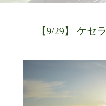
【9/29】 